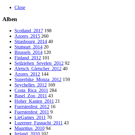
Close
Alben
Scotland_2017
198
Azores_2015
260
Strasbourg_2014
40
Stuttgart_2014
20
Brussels_2014
120
Finland_2012
101
Seilziehen_Sevelen_2012
92
Aletsch_Gletscher_2012
40
Azores_2012
144
Superbike_Monza_2012
159
Seychelles_2012
169
Costa_Rica_2011
284
Basel_Zoo_2011
43
Hoher_Kasten_2011
21
Fuerstenfest_2012
16
Fuerstenfest_2011
9
LieGames_2011
70
Luzerner_Fasnacht_2011
43
Mauritius_2010
94
Ireland_2010
102