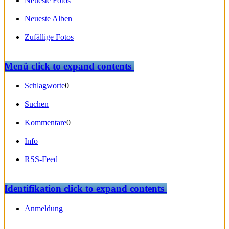
Neueste Fotos
Neueste Alben
Zufällige Fotos
Menü
click to expand contents
Schlagworte
0
Suchen
Kommentare
0
Info
RSS-Feed
Identifikation
click to expand contents
Anmeldung