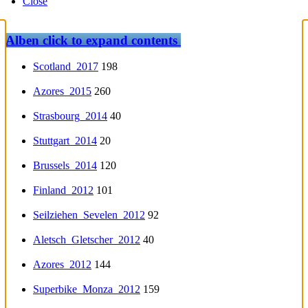
Close
Alben
click to expand contents
Scotland_2017
198
Azores_2015
260
Strasbourg_2014
40
Stuttgart_2014
20
Brussels_2014
120
Finland_2012
101
Seilziehen_Sevelen_2012
92
Aletsch_Gletscher_2012
40
Azores_2012
144
Superbike_Monza_2012
159