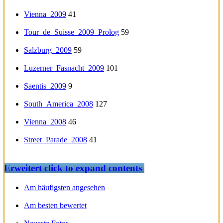
Vienna_2009
41
Tour_de_Suisse_2009_Prolog
59
Salzburg_2009
59
Luzerner_Fasnacht_2009
101
Saentis_2009
9
South_America_2008
127
Vienna_2008
46
Street_Parade_2008
41
Erweitert
click to expand contents
Am häufigsten angesehen
Am besten bewertet