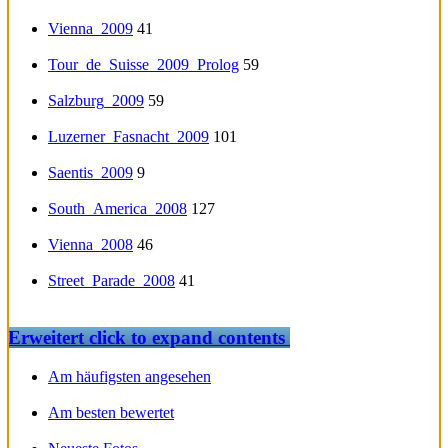
Vienna_2009
41
Tour_de_Suisse_2009_Prolog
59
Salzburg_2009
59
Luzerner_Fasnacht_2009
101
Saentis_2009
9
South_America_2008
127
Vienna_2008
46
Street_Parade_2008
41
Erweitert
click to expand contents
Am häufigsten angesehen
Am besten bewertet