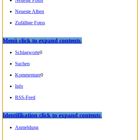
Neueste Fotos
Neueste Alben
Zufällige Fotos
Menü
click to expand contents
Schlagworte
0
Suchen
Kommentare
0
Info
RSS-Feed
Identifikation
click to expand contents
Anmeldung