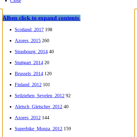
Close
Alben
click to expand contents
Scotland_2017
198
Azores_2015
260
Strasbourg_2014
40
Stuttgart_2014
20
Brussels_2014
120
Finland_2012
101
Seilziehen_Sevelen_2012
92
Aletsch_Gletscher_2012
40
Azores_2012
144
Superbike_Monza_2012
159