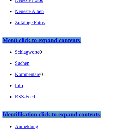
Neueste Fotos
Neueste Alben
Zufällige Fotos
Menü
click to expand contents
Schlagworte
0
Suchen
Kommentare
0
Info
RSS-Feed
Identifikation
click to expand contents
Anmeldung