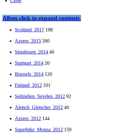
Close
Alben
click to expand contents
Scotland_2017
198
Azores_2015
260
Strasbourg_2014
40
Stuttgart_2014
20
Brussels_2014
120
Finland_2012
101
Seilziehen_Sevelen_2012
92
Aletsch_Gletscher_2012
40
Azores_2012
144
Superbike_Monza_2012
159