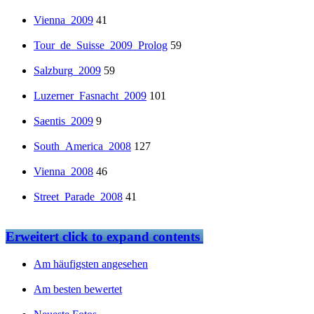
Vienna_2009
41
Tour_de_Suisse_2009_Prolog
59
Salzburg_2009
59
Luzerner_Fasnacht_2009
101
Saentis_2009
9
South_America_2008
127
Vienna_2008
46
Street_Parade_2008
41
Erweitert
click to expand contents
Am häufigsten angesehen
Am besten bewertet